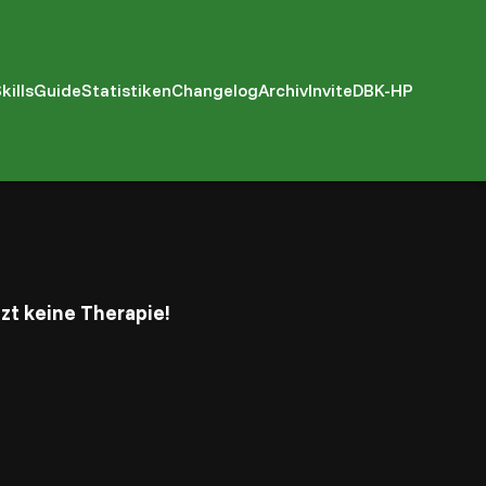
kills
Guide
Statistiken
Changelog
Archiv
Invite
DBK-HP
zt keine Therapie!