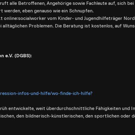
ft alle Betroffenen, Angehörige sowie Fachleute auf, sich bei
rt werden, eben genauso wie ein Schnupfen.
t online:socialworker vom Kinder- und Jugendhilfeträger Nordli
ei alltäglichen Problemen. Die Beratung ist kostenlos, auf Wun
n e.V. (DGBS):
ession-infos-und-hilfe/wo-finde-ich-hilfe?
üh entwickelte, weit überdurchschnittliche Fähigkeiten und In
schen, den bildnerisch-künstlerischen, den sportlichen oder d